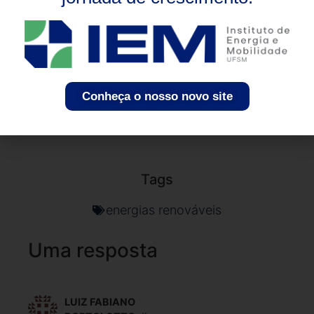
todo o mundo. Com o apoio adequado, é
possível superar as adversidades e se
beneficiar da energia solar distribuída.
Conheça o nosso novo site
Tags
energias renováveis
Uma resposta
4 de agosto de 2023 às
LUIZ FABIANO
11:20