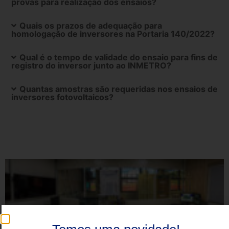
provas para realização dos ensaios?
Quais os prazos de adequação para
homologação de inversores na Portaria 140/2022?
Qual é o tempo de validade do ensaio para fins de
registro do inversor junto ao INMETRO?
Quantas amostras são requeridas nos ensaios de
inversores fotovoltaicos?