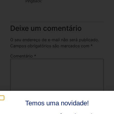
Pingback:
Carros elétricos tomando as ruas! O fim dos
carros a combustão - INRI
Deixe um comentário
O seu endereço de e-mail não será publicado.
Campos obrigatórios são marcados com
*
Comentário
*
Temos uma novidade!