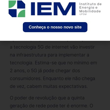
tecnologia, aprovado pela Anatel, diz que
em julho de 2022 o 5G já funcionará no
Brasil. A expectativa é que este leilão
Conheça o nosso novo site
ocorra ainda neste 1° semestre de 2021.
Após isso, as provedoras que adquirirem
a tecnologia 5G de internet vão investir
na infraestrutura para implementar a
tecnologia. Estima-se que no mínimo em
2 anos, o 5G já pode chegar dos
consumidores. Enquanto ele não chega
de vez, cabem muitas expectativas.
O poder de revolução que a quinta
geração de rede pode ter é enorme. O