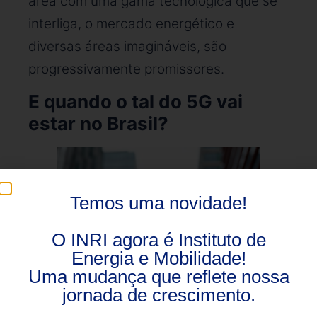
área com uma gama tecnológica que se
interliga, o mercado energético e
diversas áreas imagináveis, são
progressivamente promissores.
E quando o tal do 5G vai
estar no Brasil?
Temos uma novidade!
O INRI agora é Instituto de
Energia e Mobilidade!
Uma mudança que reflete nossa
jornada de crescimento.
O edital do leilão para o país adquirir a