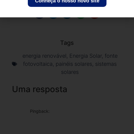
Conheça o nosso novo site
Tags
energia renovável
,
Energia Solar
,
fonte
fotovoltaica
,
painéis solares
,
sistemas
solares
Uma resposta
Pingback:
A expansão da energia eólica no brasil e no
mundo - INRI