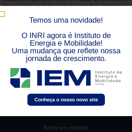
Os dados são da Agência Nacional de Energia Elétrica
(Aneel). Enquanto, em 2018, foram acrescidas 30 mil
Temos uma novidade!
instalações nas próprias unidades consumidoras, em
2019 esse número chegou a 95,3 mil. Com a inserção
O INRI agora é Instituto de
desses novos sistemas, hoje […]
Energia e Mobilidade!
Uma mudança que reflete nossa
jornada de crescimento.
Conheça o nosso novo site
Entre em contato