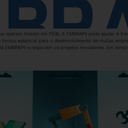
e querem investir em PD&I. A EMBRAPII pode ajudar A Emp
se tornou essencial para o desenvolvimento de muitas empr
la EMBRAPII e negociam os projetos inovadores. Em temp
ção com robótica nas indústri