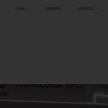
O INRI
EMBRAPII
SERVIÇOS
 maior projeto financiado pel