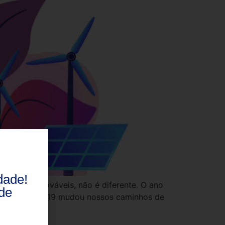
dade!
nergias renováveis, não é diferente. O ano
de
emia da Covid-19 mudou nossos caminhos de