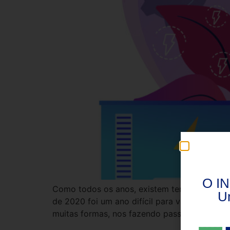
O IN
Como todos os anos, existem tendências merc
U
de 2020 foi um ano difícil para várias área
muitas formas, nos fazendo passar por incon