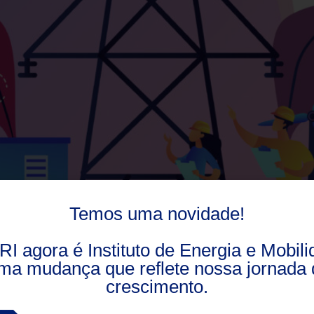
Temos uma novidade!
RI agora é Instituto de Energia e Mobili
adológicas para todos os setores. Para 2021, na área de e
ma mudança que reflete nossa jornada 
s e nos surpreendeu de todas as formas possíveis. A pand
crescimento.
táveis […]