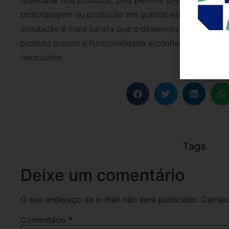
qualidade dos produtos, pois permite prever possíveis 
prototipagem ou produção em grande escala; na redu
simulação é mais barata que o desenvolvimento de vár
produto quanto à funcionalidade e confiabilidade, pe
necessário.
Tags
Deixe um comentário
O seu endereço de e-mail não será publicado.
Campos
Comentário
*