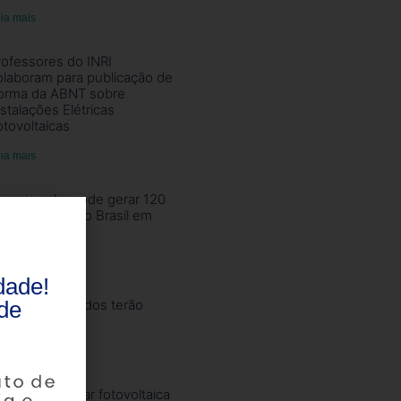
ia mais
rofessores do INRI
olaboram para publicação de
orma da ABNT sobre
nstalações Elétricas
otovoltaicas
ia mais
nergia solar pode gerar 120
il empregos no Brasil em
020
ia mais
dade!
de
nversores híbridos terão
orma da ABNT
ia mais
apacidade solar fotovoltaica