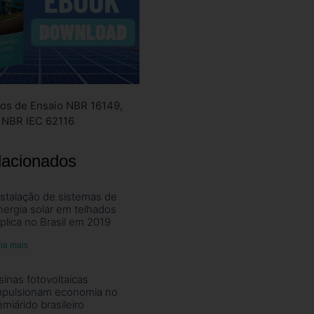
os de Ensaio NBR 16149,
 NBR IEC 62116
lacionados
nstalação de sistemas de
nergia solar em telhados
riplica no Brasil em 2019
ia mais
sinas fotovoltaicas
mpulsionam economia no
emiárido brasileiro