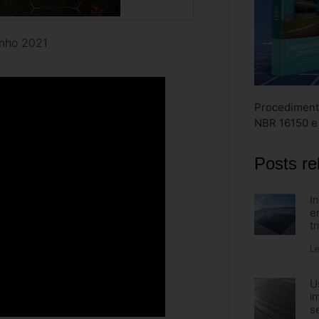
unho 2021
Procediment
NBR 16150 e
Posts re
I
e
t
Le
U
i
s