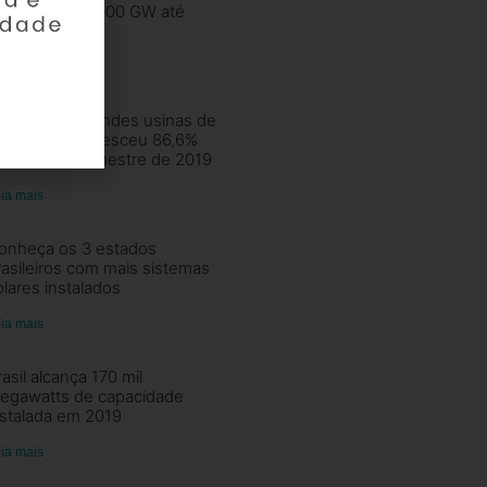
ltrapassará 8.000 GW até
050
ia mais
eração de grandes usinas de
nergia solar cresceu 86,6%
o primeiro semestre de 2019
ia mais
onheça os 3 estados
rasileiros com mais sistemas
olares instalados
ia mais
rasil alcança 170 mil
egawatts de capacidade
nstalada em 2019
ia mais