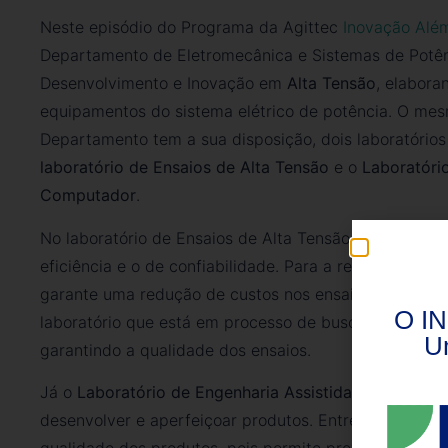
Neste episódio do Programa da Agittec
Inovação Alé
Departamento de Eletromecânica e Sistemas de Potênc
Desenvolvimento e Inovação em
Alta Tensão
, elabora
equipamentos do sistema elétrico de potência. O me
Departamento tem a sua disposição, dois laboratórios 
laboratório de Ensaios de Alta Tensão
e o
Laboratóri
Computador
.
No laboratório de Ensaios de Alta Tensão são realizado
eficiência e o de confiabilidade. Para a região Sul, c
garante uma redução de custos nos ensaios, além da 
O IN
laboratório que está em processo de busca pela acre
U
garantindo a qualidade dos ensaios.
Já o
Laboratório de Engenharia Assistida por Compu
desenvolver e aperfeiçoar produtos. Entre as vantagen