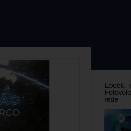
Ebook: I
Fotovolt
rede