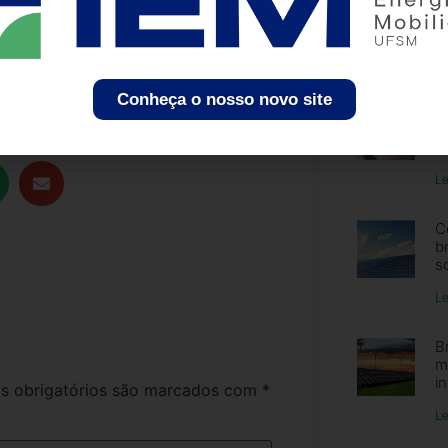
erros e corrigi-los antes da fase de
u
ção dos custos, uma vez que a
2
ios protótipos; e na verificação do
Le
rmitindo a reavaliação sempre que
Conheça o nosso novo site
G
e
n
Le
C
b
s
Le
B
m
i
 obrigatórios são marcados com
*
Le