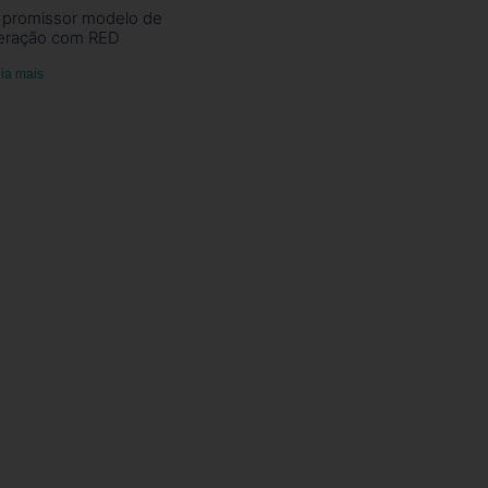
 promissor modelo de
eração com RED
ia mais