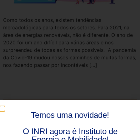
Como todos os anos, existem tendências
mercadológicas para todos os setores. Para 2021, na
área de energias renováveis, não é diferente. O ano de
2020 foi um ano difícil para várias áreas e nos
surpreendeu de todas as formas possíveis. A pandemia
da Covid-19 mudou nossos caminhos de muitas formas,
nos fazendo passar por incontáveis […]
Leis de Incentivo Fiscal: Por que
tão pouco usadas?
Temos uma novidade!
O INRI agora é Instituto de
Energia e Mobilidade!