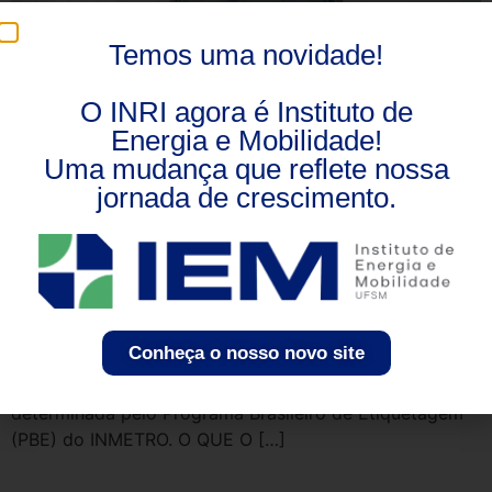
Temos uma novidade!
O INRI agora é Instituto de
Energia e Mobilidade!
Uma mudança que reflete nossa
jornada de crescimento.
A preocupação dos consumidores em comprar
produtos de qualidade e eficientes norteia o mercado
em todo o mundo. Desse modo, os transformadores de
potência, também possuem uma classificações de
Conheça o nosso novo site
qualidade, assim como os eletrodomésticos destinados
ao consumidor final. Essa classificação de qualidade é
determinada pelo Programa Brasileiro de Etiquetagem
(PBE) do INMETRO. O QUE O […]
INRIMT participará de Programa