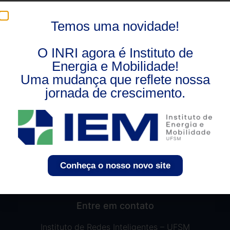
2020 foi um ano difícil para várias áreas e nos
surpreendeu de todas as formas possíveis. A pandemia
Temos uma novidade!
da Covid-19 mudou nossos caminhos de muitas formas,
nos fazendo passar por incontáveis […]
O INRI agora é Instituto de
Energia e Mobilidade!
Uma mudança que reflete nossa
jornada de crescimento.
Conheça o nosso novo site
Entre em contato
Instituto de Redes Inteligentes – UFSM