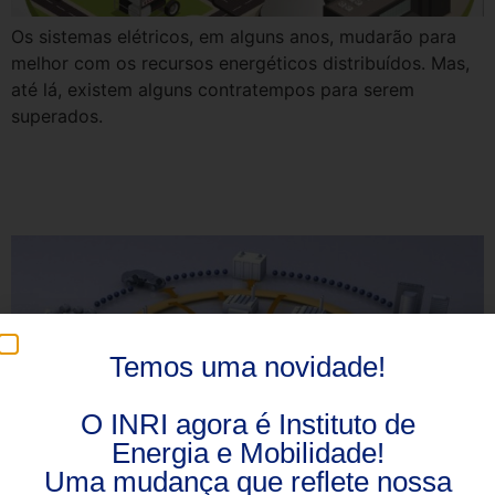
Os sistemas elétricos, em alguns anos, mudarão para
melhor com os recursos energéticos distribuídos. Mas,
até lá, existem alguns contratempos para serem
superados.
O promissor modelo de geração
com RED
Temos uma novidade!
O INRI agora é Instituto de
Energia e Mobilidade!
Uma mudança que reflete nossa