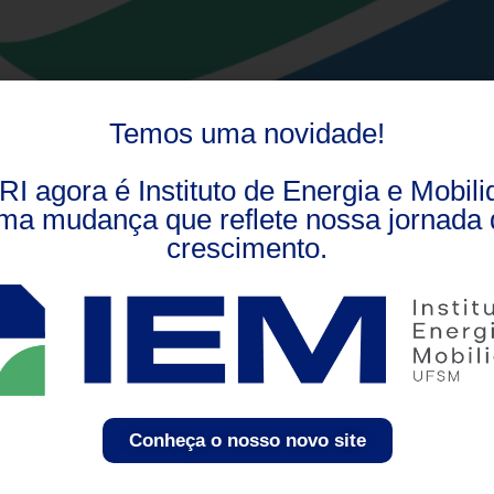
Temos uma novidade!
RI agora é Instituto de Energia e Mobili
ma mudança que reflete nossa jornada 
crescimento.
Conheça o nosso novo site
e querem investir em PD&I. A EMBRAPII pode ajudar A Emp
se tornou essencial para o desenvolvimento de muitas empr