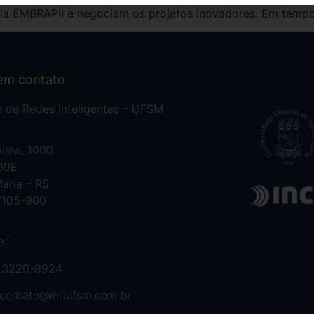
la EMBRAPII e negociam os projetos inovadores. Em temp
em contato
to de Redes Inteligentes – UFSM
aima, 1000
 09E
aria – RS
7105-900
e:
 3220-8924
contato@inriufsm.com.br