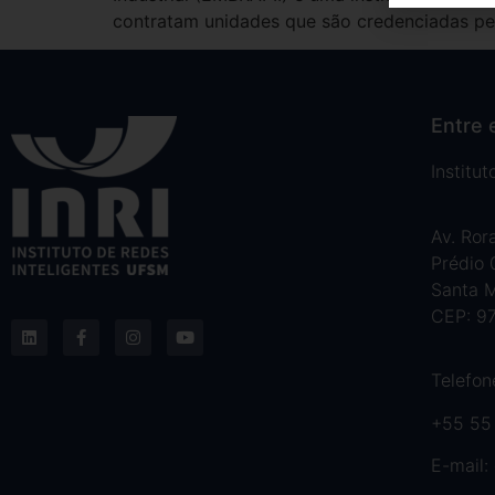
contratam unidades que são credenciadas pe
Entre 
Institu
Av. Ror
Prédio
Santa M
CEP: 9
Telefon
+55 55
E-mail: