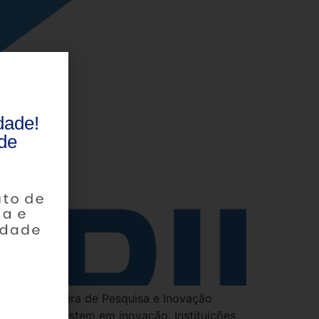
dade!
de
resa Brasileira de Pesquisa e Inovação
esas que investem em inovação. Instituições