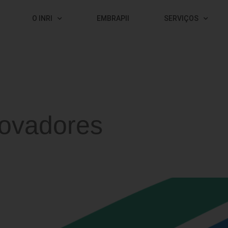
O INRI
EMBRAPII
SERVIÇOS
novadores
 da EMBRAPII em seu projeto