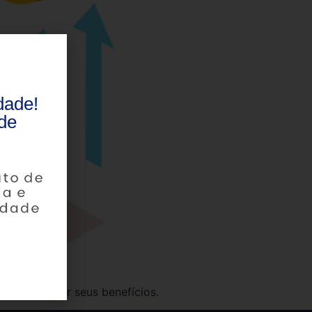
dade!
de
como utilizar seus benefícios.