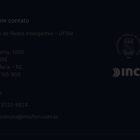
em contato
to de Redes Inteligentes – UFSM
aima, 1000
 09E
aria – RS
7105-900
e:
 3220-8924
contato@inriufsm.com.br