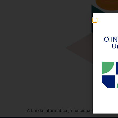
O IN
U
A Lei da informática já funciona há um bom t