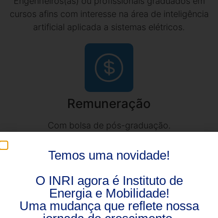
Engenheiros(as) ou profissionais graduados em
cursos afins com interesse na área de inteligência
artificial aplicada a sistemas elétricos.
Remuneração
Com bolsa de pós-graduação.
Temos uma novidade!
O INRI agora é Instituto de
Energia e Mobilidade!
Deadline
Uma mudança que reflete nossa