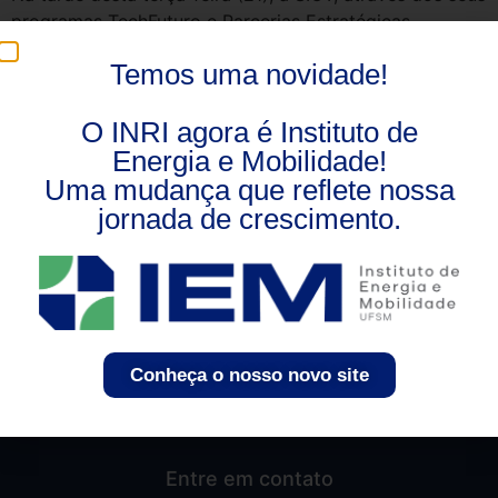
programas TechFuturo e Parcerias Estratégicas,
promoveu um webinar sobre oportunidades de
Temos uma novidade!
cooperação em Pesquisa e Desenvolvimento (P&D) com
apoio da Embrapii e do Conselho de Inovação e
O INRI agora é Instituto de
Tecnologia.
Energia e Mobilidade!
Uma mudança que reflete nossa
jornada de crescimento.
Conheça o nosso novo site
Entre em contato