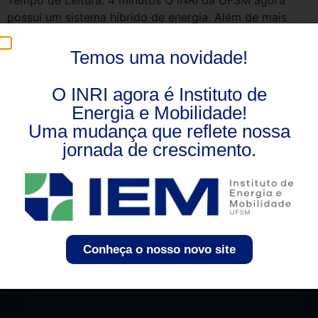
Tempo de Leitura: 4 minutos O INRI da UFSM agora
possui um sistema híbrido de energia. Além de mais
eficiente, é também mais sustentável. O Brasil segue um
ritmo crescente de demanda de energia elétrica
Temos uma novidade!
anualmente. Segundo a FGV Energia, o ritmo de
crescimento percentual de consumo de energia elétrica
O INRI agora é Instituto de
é de 4% anuais, sinalizando […]
Energia e Mobilidade!
Uma mudança que reflete nossa
jornada de crescimento.
Conheça o nosso novo site