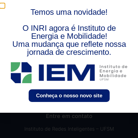
melhor com os recursos energéticos distribuídos. Mas,
Temos uma novidade!
até lá, existem alguns contratempos para serem
superados.
O INRI agora é Instituto de
Energia e Mobilidade!
Uma mudança que reflete nossa
jornada de crescimento.
Conheça o nosso novo site
Entre em contato
Instituto de Redes Inteligentes – UFSM