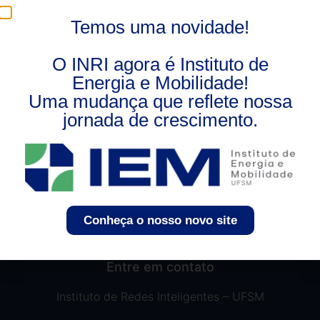
sigla para Dispositivo de Proteção contra Surtos,
Temos uma novidade!
também conhecido como Supressor de Surtos e
Protetor contra Surtos Elétricos. A […]
O INRI agora é Instituto de
Energia e Mobilidade!
Uma mudança que reflete nossa
jornada de crescimento.
Conheça o nosso novo site
Entre em contato
Instituto de Redes Inteligentes – UFSM