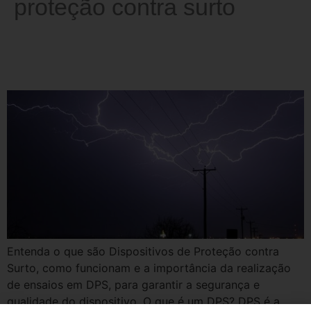
proteção contra surto
A importância dos ensaios em
DPS
Entenda o que são Dispositivos de Proteção contra
Surto, como funcionam e a importância da realização
de ensaios em DPS, para garantir a segurança e
qualidade do dispositivo. O que é um DPS? DPS é a