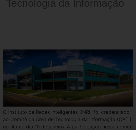
Tecnologia da Informação
INRI é credenciado ao Comitê
da Área de Tecnologia da
Informação (CATI)​
O Instituto de Redes Inteligentes (INRI) foi credenciado
ao Comitê da Área de Tecnologia da Informação (CATI)
no último dia 10 de janeiro. A participação nesse comitê
abre oportunidades para parcerias público-privadas