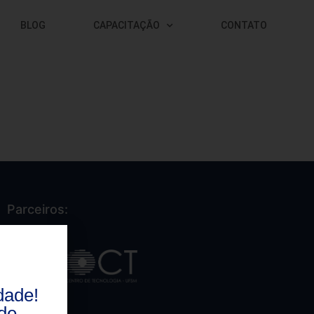
BLOG
CAPACITAÇÃO
CONTATO
Parceiros:
dade!
de