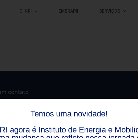
O INRI
EMBRAPII
SERVIÇOS
.
em contato
to de Redes Inteligentes – UFSM
Temos uma novidade!
aima, 1000
RI agora é Instituto de Energia e Mobili
 09E
ma mudança que reflete nossa jornada 
aria – RS