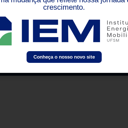
crescimento.
7105-900
e:
 3220-8924
contato@inriufsm.com.br
Conheça o nosso novo site
© INRI 2023 - Todos direitos reservados