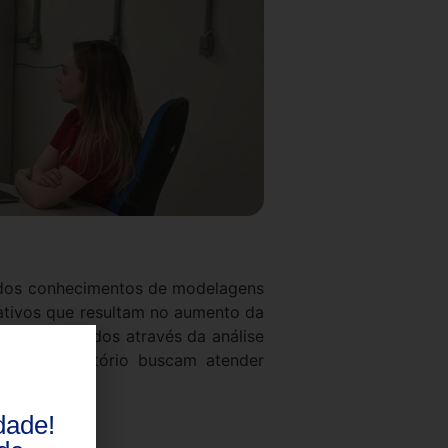
o dos conhecimentos de modelagens
ativos que resultam no aumento da
o desenvolvidos através da análise
os ao laboratório buscam atender
dade!