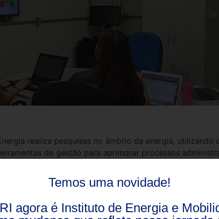
nergia realiza pesquisas no âmbito da energia, utilizand
ferramentas de gestão para aprimorar processos administr
s técnicas e comerciais para todo o setor. Os estudos sã
itividade e a inovação do setor. Os projetos associad
Temos uma novidade!
de e as empresas do ramo de energia.
RI agora é Instituto de Energia e Mobili