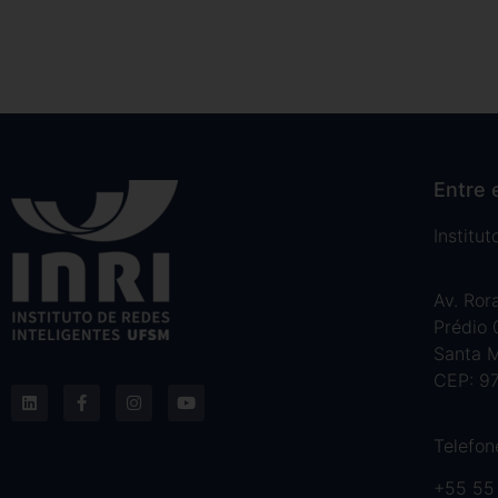
Entre 
Institu
Av. Ror
Prédio
Santa M
CEP: 9
Telefon
+55 55