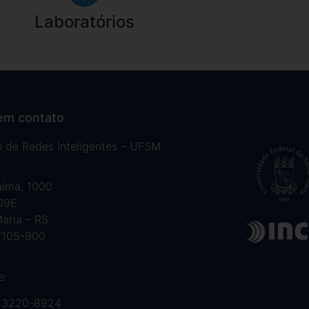
Laboratórios
em contato
to de Redes Inteligentes – UFSM
aima, 1000
 09E
aria – RS
7105-900
e:
 3220-8924