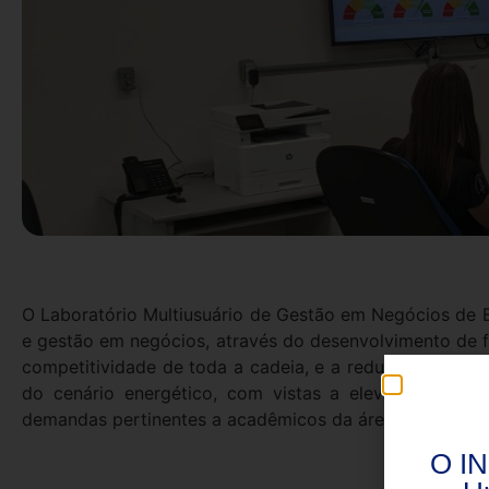
O Laboratório Multiusuário de Gestão em Negócios de E
e gestão em negócios, através do desenvolvimento de 
competitividade de toda a cadeia, e a redução de perda
do cenário energético, com vistas a elevar a compet
demandas pertinentes a acadêmicos da área, a socieda
O IN