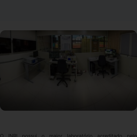
O INRI possui o maior laboratório acreditado pelo