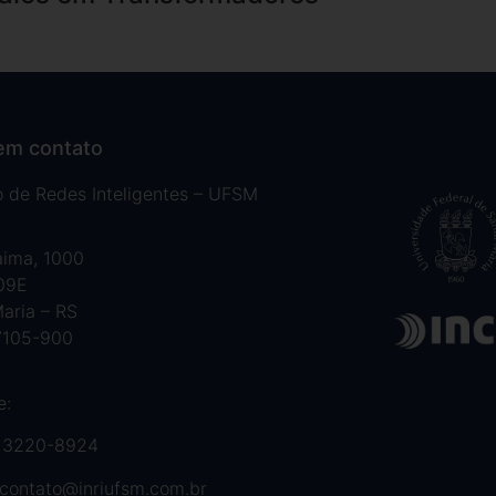
em contato
to de Redes Inteligentes – UFSM
aima, 1000
 09E
aria – RS
7105-900
e:
 3220-8924
contato@inriufsm.com.br