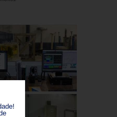
dade!
de