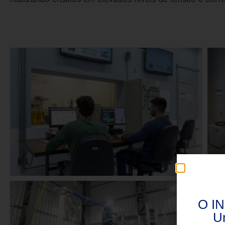
O IN
U