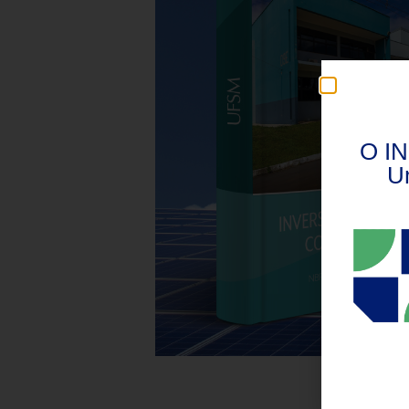
O IN
U