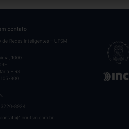
em contato
to de Redes Inteligentes – UFSM
aima, 1000
 09E
aria – RS
7105-900
e:
 3220-8924
contato@inriufsm.com.br