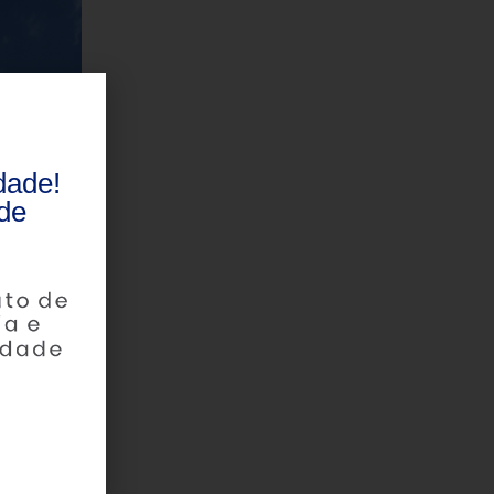
dade!
de