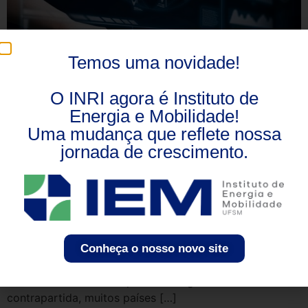
Temos uma novidade!
O INRI agora é Instituto de
Energia e Mobilidade!
Uma mudança que reflete nossa
jornada de crescimento.
A utilização da energia elétrica revolucionou as formas
de vida e de produção de toda a sociedade mundial, no
entanto essa forma de energia também provocou
impactos negativos no mundo. A necessidade de usar
recursos como água ou produtos radioativos amplificou
Conheça o nosso novo site
tragédias ambientais e tem participado do
desenvolvimento do aquecimento global. Em
contrapartida, muitos países […]