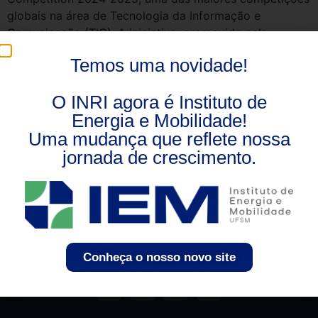
globais na área de Tecnologia da Informação e
Comunicação (TIC). A iniciativa, promovida pela
Huawei, busca identificar e capacitar talentos
Temos uma novidade!
universitários, oferecendo oportunidades de
desenvolvimento técnico em áreas estratégicas como
O INRI agora é Instituto de
Redes, Cloud Computing, Inteligência Artificial e Big
Energia e Mobilidade!
Data. A competição é […]
Uma mudança que reflete nossa
jornada de crescimento.
Conheça o nosso novo site