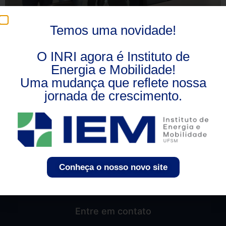
Projeto visa proporcionar melhores condições de
Temos uma novidade!
acesso à energia elétrica em comunidades onde a
eletrificação ainda é instável.
O INRI agora é Instituto de
Energia e Mobilidade!
Uma mudança que reflete nossa
jornada de crescimento.
Conheça o nosso novo site
Entre em contato