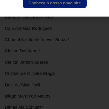
Conheça o nosso novo site
Anderson Aparecido Dionizio*
Bárbara Caldeira Ribeiro*
Caio Almeida Rodrigues
Chantal Nicole Veltmeyer Souza*
Cleiton Dal’Agnol*
Cleiton Jardim Soares
Cristian de Oliveira Braga
Davi da Silva Calil
Diego Maran de Mattos
Dimas Ala Schuetz*