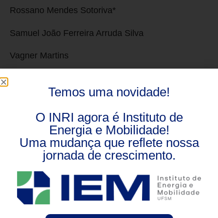
Rossano Mendes Sotoriva*
Samuel João Ferreira Arruda Silva
Vagner Martins
Vinícius Roso*
Temos uma novidade!
Yandi Aníbal Gallego Landera*
O INRI agora é Instituto de
Energia e Mobilidade!
Uma mudança que reflete nossa
Segunda edição
jornada de crescimento.
Adriana Coelho Vieira*
Alessandro Luiz Batschauer